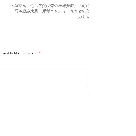
大城立裕「七〇年代以降の沖縄演劇」「現代
日本戯曲大系 月報１０」（一九九七年九
月）
»
*
uired fields are marked