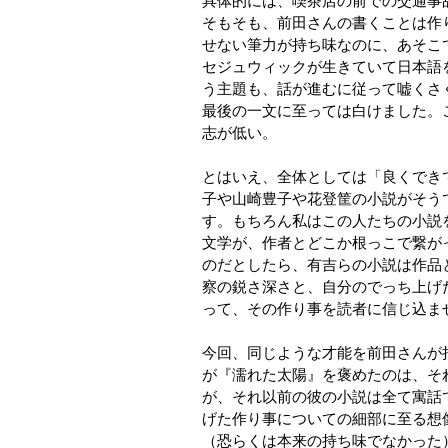
具体的には、喫茶店の前での交通事
そもそも、前田さんの書くことは作
せない筆力が持ち味なのに、あそこ
セジュウィックが生きていて日本語
う主題も、話が進むに従って嘘くさ
最後の一文に至っては白けました。
志が低い。
とはいえ、全体としては「良くでき
子や山崎豊子や花登筐の小説がそうであ
す。もちろん私はこの人たちの小説
文学が、作者とどこか根っこで繋が
のだとしたら、有吉らの小説は作品
察の鋭さ深さと、自分のでっち上げ
って、その作り事を読者に信じ込ま
今回、同じような才能を前田さんが
が『濡れた太陽』を褒めたのは、そ
が、それ以前の彼の小説は全て寓話
げた作り事についての細部に至る想
（恐らくは本来の持ち味でなかった