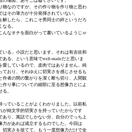
故の場面、あそこは嘘くさいです。
り物なのですが、その作り物を作り物と思わ
ではその筆力が十分発揮されていない。
を解したら、これこそ男同士の絆というだろ
くなる。
こんなオチを面白がって書いているようじゃ
ている」小説だと思います。それは有吉佐和
る、という意味でwell-madeだと思いま
を愛しているので、皮肉ではありません。純
っており、それゆえに切実さを感じさせるも
と作者の間の繋がりを潔く断ち切り、人間観
た作り事についての細部に至る想像力とによ
せる。
持っていることがよくわかりました。以前私
れが純文学的切実さを持っていたからです
であり、寓話でしかない分、自分のでっち上
像力があれば成立するものでした。今回は
）切実さを捨てて、もう一度想像力だけで全