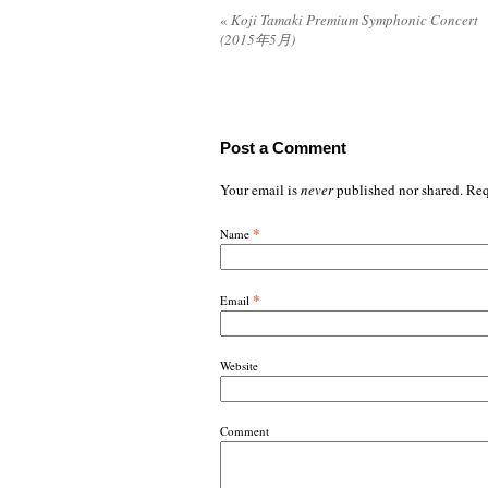
«
Koji Tamaki Premium Symphonic Concert
(2015年5月)
Post a Comment
Your email is
never
published nor shared. Req
*
Name
*
Email
Website
Comment