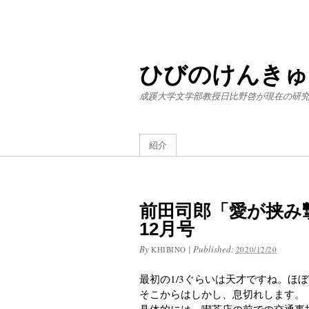
ひびのけんきゅ
成蹊大学文学部教授日比野啓が現在の研
紹介
前田司郎「愛が挟み撃
12月号
By
|
Published:
KHIBINO
2020/12/20
最初の1/3ぐらいは天才ですね。ほ
そこからはしかし、息切れします。