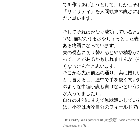
てを作りあげようとして、しかしそ
「リアリティ」を人間観察の鋭さに
だと思います。
そしてそれはかなり成功していると
1/3は描写のうまさやちょっとした
ある物語になっています。
夫の視点に切り替わるとやや精彩が
ってことがあるかもしれませんが（
くなったんだと思います。
そこから先は前述の通り、実に惜し
とも言えるし、途中で手を抜く悪い
のような中編小説も書けないという
が入ってました）。
自分の才能に甘えて無駄遣いしてい
は、小説は所詮自分のフィールドで
This entry was posted in
未分類
. Bookmark 
Trackback URL
.