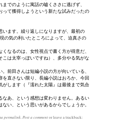
れまでのように寓話の嘘くささに逃げず、
おって獲得しようという新たな試みだったの
思います。繰り返しになりますが、最初の
表現の気の利いたところによって、迫真さの
なくなるのは、女性視点で書く方が得意だ、
そこは太宰っぽいですね）、多分やる気がな
い。前田さんは短編小説の方が向いている、
癖を直さない限り、長編小説はおろか、今回
気がします（『濡れた太陽』は最後まで気合
るなあ、という感想は変わりません。あるい
はない、という思いがあるからでしょうか。
the
permalink
.
Post a comment
or leave a trackback: