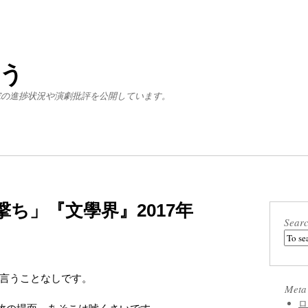
う
究の進捗状況や演劇批評を公開しています。
ち」『文學界』2017年
Sear
ぼ言うことなしです。
Meta
ロ