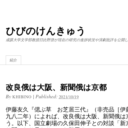
ひびのけんきゅう
成蹊大学文学部教授日比野啓が現在の研究の進捗状況や演劇批評を公開
紹介
改良俄は大阪、新聞俄は京都
By
|
Published:
KHIBINO
2021/10/19
伊藤友久『偲ぶ草 お芝居三代』（非売品［伊
九八二年）によれば、改良俄は大阪、新聞俄は
う。以下、国立劇場の久保田伸子との対談「新