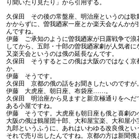
り聞いたり見たり」から引用する。
久保田 その後の常盤座、明治座というのは歌
かからずに、曽我廼家一座とか楽天会なんかが
んですね。
伊藤 ご承知のように曽我廼家が日露戦争で浪
してから、五郎・十郎の曽我廼家劇が人気者に
又楽天会というのは俄の延長なんです。
久保田 そうするとこの俄は大阪のではなく京
か。
伊藤 そうです。
久保田 京都の俄の話をお聞きしたいのですが
伊藤 大虎座、朝日座、布袋座……。
久保田 明治座から見ますと新京極通りをへだ
ある小屋ですね。
伊藤 そうです。大虎座も朝日座も俄と喜劇の
大阪の俄は鶴屋団十郎、大和屋宝楽、大和屋小
九郎というふうに、あれはいわゆる改良俄とい
それで売り出したんですね。京都の方は新聞俄