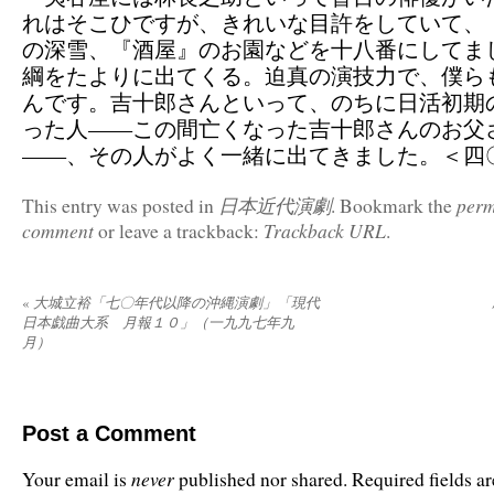
れはそこひですが、きれいな目許をしていて、
の深雪、『酒屋』のお園などを十八番にしてま
綱をたよりに出てくる。迫真の演技力で、僕ら
んです。吉十郎さんといって、のちに日活初期
った人——この間亡くなった吉十郎さんのお父
——、その人がよく一緒に出てきました。＜四
日本近代演劇
perm
This entry was posted in
. Bookmark the
comment
Trackback URL
or leave a trackback:
.
«
大城立裕「七〇年代以降の沖縄演劇」「現代
日本戯曲大系 月報１０」（一九九七年九
月）
Post a Comment
never
Your email is
published nor shared. Required fields 