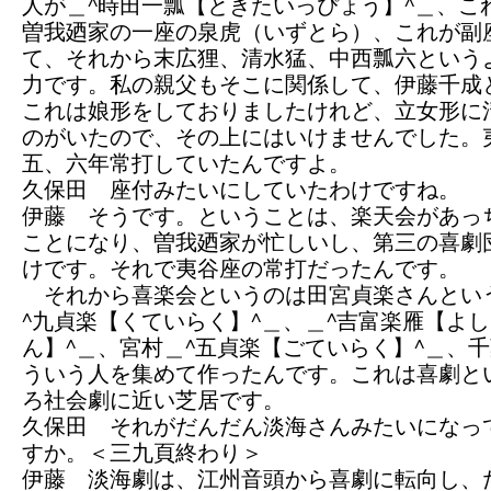
人が＿^時田一瓢【ときたいっぴょう】^＿、こ
曽我廼家の一座の泉虎（いずとら）、これが副
て、それから末広狸、清水猛、中西瓢六という
力です。私の親父もそこに関係して、伊藤千成
これは娘形をしておりましたけれど、立女形に
のがいたので、その上にはいけませんでした。
五、六年常打していたんですよ。
久保田 座付みたいにしていたわけですね。
伊藤 そうです。ということは、楽天会があっ
ことになり、曽我廼家が忙しいし、第三の喜劇
けです。それで夷谷座の常打だったんです。
それから喜楽会というのは田宮貞楽さんとい
^九貞楽【くていらく】^＿、＿^吉富楽雁【よ
ん】^＿、宮村＿^五貞楽【ごていらく】^＿、
ういう人を集めて作ったんです。これは喜劇と
ろ社会劇に近い芝居です。
久保田 それがだんだん淡海さんみたいになっ
すか。＜三九頁終わり＞
伊藤 淡海劇は、江州音頭から喜劇に転向し、