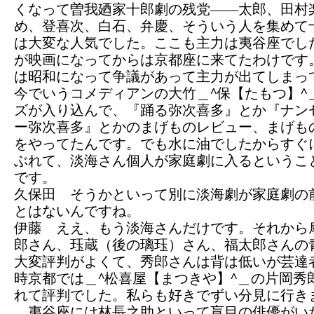
くなって曽我廼家十郎劇の残党——太郎、田村
め、登喜次、白石、弁慶、そういう人を集めて
は大変な人気でした。ここも主力は夷谷座でし
が映画になってからは京都座に来てたわけです
は昭和になって争議があって主力が出てしまっ
今でいうコメディアンの大竹＿^保【たもつ】^
ズが入り込んで、『踊る弥次喜多』とか『ナン
ー弥次喜多』とかのまげものレビュー、まげも
をやってたんです。でも水に油でしたからすぐ
ぶれて、淡海さん個人が家庭劇に入るというこ
です。
久保田 そうかといって別に淡海劇が家庭劇の
とはないんですね。
伊藤 ええ、もう淡海さんだけです。それから
郎さん、珏蔵（後の璃珏）さん、福太郎さんの
大変評判がよくて、秀郎さんは背は低いが芸達
時京都では＿^松喜屋【まつきや】^＿の片岡秀
れて評判でした。私らも好きでずい分見に行き
夷谷座には林長之助といって盲目の俳優がい