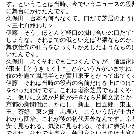
す。ということは当時、今でいうニュースの役
に舞台にかけたんです。
久保田 台本も何もなくて。口だて芝居のよう
＜三七頁終わり＞
伊藤 そう、ほとんど軽口の掛け合いの口だて
しょうな。それまでの俄といえば卑猥なものか
舞伎仕立の狂言をひっくりかえしたようなもの
いたんです。
久保田 よくそれでまごつくんですが、信濃家
^東玉【とうぎょく】^＿とかいう方がいますね
伎の外題で嵐尾半とか實川東玉とかって出てく
伊藤 それは当時の役者の名前だけを上につけ
をやったわけです。これは噺家芝居でもよくや
よ。仮りに文楽が片岡が好きなら片岡文楽とか
京都の新聞俄は、たにし、新玉、団五郎、東玉
玉、茶好、東ン貴、馬鹿八、こういう所が主力
れから団治、これが後の初代天外なんです。京
安く見られる、気楽に見られる、それに媚笑い
ですね。それで大虎座、朝日座というのは大変