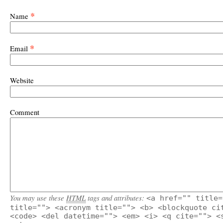
*
Name
*
Email
Website
Comment
You may use these
HTML
tags and attributes:
<a href="" title=
title=""> <acronym title=""> <b> <blockquote ci
<code> <del datetime=""> <em> <i> <q cite=""> <