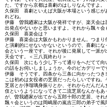
た。ですから京都は喜劇のはしりなんですよ。
久保田 喜劇といえば大阪が本場という感じが
れどね。
伊藤 曽我廼家は大阪が発祥ですが、楽天会は
出発点やないかと思いますよ。それから飄々会
久保田 喜楽会は？
伊藤 喜楽会は大阪かもわかりません。つまり
と演劇的にせないかないというので、喜劇にな
会という一座です。それが後に発展して一派が
天会です。＜三八頁終わり＞
久保田 次にもう少し下って通りをへだてて向
の話をお伺いしましょうか。今のピカデリーで
伊藤 そうです。四条から三条に向かったつき
こは初めは女役者の芝居だったらしいですね。
芝居とか浄瑠璃身振りとか、それからだんだん
伎というようになってきて二流芝居なんかもあ
が、曽我廼家が出てから五郎十郎の芝居、それ
飄々会というのは岡嶋屋の嵐吉三郎の弟子で風